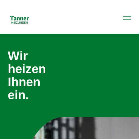
Wir
heizen
Ihnen
ein.