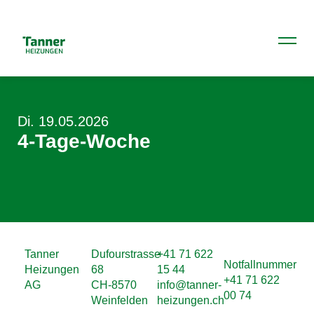
Di. 19.05.2026
4-Tage-Woche
Tanner
Dufourstrasse
+41 71 622
Notfallnummer
Heizungen
68
15 44
+41 71 622
AG
CH-8570
info@tanner-
00 74
Weinfelden
heizungen.ch