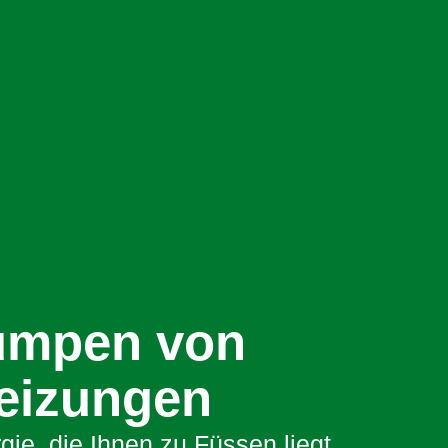
mpen von
eizungen
gie, die Ihnen zu Füssen liegt.