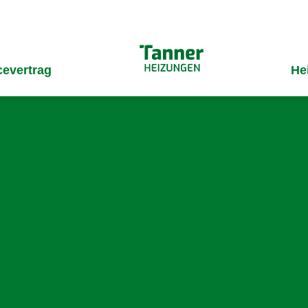
cevertrag
He